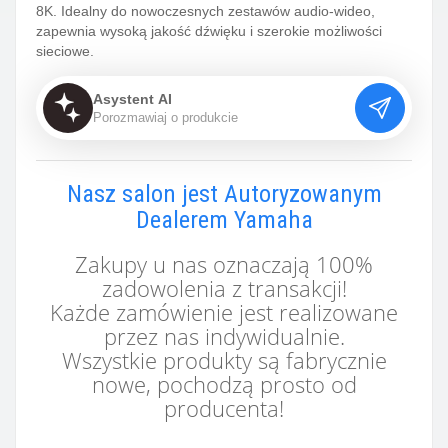
8K. Idealny do nowoczesnych zestawów audio-wideo,
zapewnia wysoką jakość dźwięku i szerokie możliwości
sieciowe.
Asystent AI
P
o
r
o
z
m
a
w
i
a
j
o
p
r
o
d
u
k
c
i
e
Nasz salon jest Autoryzowanym
Dealerem Yamaha
Zakupy u nas oznaczają 100%
zadowolenia z transakcji!
Każde zamówienie jest realizowane
przez nas indywidualnie.
Wszystkie produkty są fabrycznie
nowe, pochodzą prosto od
producenta!