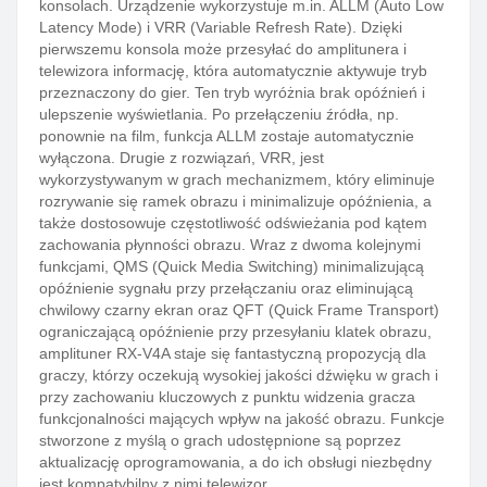
konsolach. Urządzenie wykorzystuje m.in. ALLM (Auto Low
Latency Mode) i VRR (Variable Refresh Rate). Dzięki
pierwszemu konsola może przesyłać do amplitunera i
telewizora informację, która automatycznie aktywuje tryb
przeznaczony do gier. Ten tryb wyróżnia brak opóźnień i
ulepszenie wyświetlania. Po przełączeniu źródła, np.
ponownie na film, funkcja ALLM zostaje automatycznie
wyłączona. Drugie z rozwiązań, VRR, jest
wykorzystywanym w grach mechanizmem, który eliminuje
rozrywanie się ramek obrazu i minimalizuje opóźnienia, a
także dostosowuje częstotliwość odświeżania pod kątem
zachowania płynności obrazu. Wraz z dwoma kolejnymi
funkcjami, QMS (Quick Media Switching) minimalizującą
opóźnienie sygnału przy przełączaniu oraz eliminującą
chwilowy czarny ekran oraz QFT (Quick Frame Transport)
ograniczającą opóźnienie przy przesyłaniu klatek obrazu,
amplituner RX-V4A staje się fantastyczną propozycją dla
graczy, którzy oczekują wysokiej jakości dźwięku w grach i
przy zachowaniu kluczowych z punktu widzenia gracza
funkcjonalności mających wpływ na jakość obrazu. Funkcje
stworzone z myślą o grach udostępnione są poprzez
aktualizację oprogramowania, a do ich obsługi niezbędny
jest kompatybilny z nimi telewizor.