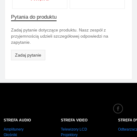
Pytania do produktu
Zadaj pytanie dotyczące produktu. Nasz zespół z
przyjemnością udzieli szczegółowej odpowiedzi na
zapytanie.
Zadaj pytanie
STREFA AUDIO
STREFA VIDEO
STREFA D
Amplitunery
Telewizory LCD
Odtwarzac
Głośniki
Projektory