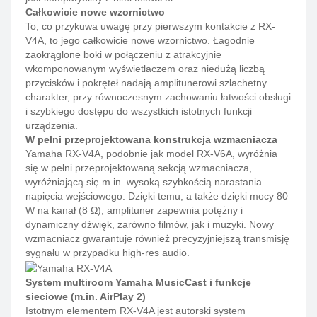
Całkowicie nowe wzornictwo
To, co przykuwa uwagę przy pierwszym kontakcie z RX-
V4A, to jego całkowicie nowe wzornictwo. Łagodnie
zaokrąglone boki w połączeniu z atrakcyjnie
wkomponowanym wyświetlaczem oraz niedużą liczbą
przycisków i pokręteł nadają amplitunerowi szlachetny
charakter, przy równoczesnym zachowaniu łatwości obsługi
i szybkiego dostępu do wszystkich istotnych funkcji
urządzenia.
W pełni przeprojektowana konstrukcja wzmacniacza
Yamaha RX-V4A, podobnie jak model RX-V6A, wyróżnia
się w pełni przeprojektowaną sekcją wzmacniacza,
wyróżniającą się m.in. wysoką szybkością narastania
napięcia wejściowego. Dzięki temu, a także dzięki mocy 80
W na kanał (8 Ω), amplituner zapewnia potężny i
dynamiczny dźwięk, zarówno filmów, jak i muzyki. Nowy
wzmacniacz gwarantuje również precyzyjniejszą transmisję
sygnału w przypadku high-res audio.
System multiroom Yamaha MusicCast i funkcje
sieciowe (m.in. AirPlay 2)
Istotnym elementem RX-V4A jest autorski system