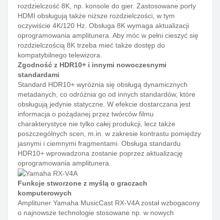
rozdzielczość 8K, np. konsole do gier. Zastosowane porty
HDMI obsługują także niższe rozdzielczości, w tym
oczywiście 4K/120 Hz. Obsługa 8K wymaga aktualizacji
oprogramowania amplitunera. Aby móc w pełni cieszyć się
rozdzielczością 8K trzeba mieć także dostęp do
kompatybilnego telewizora.
Zgodność z HDR10+ i innymi nowoczesnymi
standardami
Standard HDR10+ wyróżnia się obsługą dynamicznych
metadanych, co odróżnia go od innych standardów, które
obsługują jedynie statyczne. W efekcie dostarczana jest
informacja o pożądanej przez twórców filmu
charakterystyce nie tylko całej produkcji, lecz także
poszczególnych scen, m.in. w zakresie kontrastu pomiędzy
jasnymi i ciemnymi fragmentami. Obsługa standardu
HDR10+ wprowadzona zostanie poprzez aktualizację
oprogramowania amplitunera.
Funkcje stworzone z myślą o graczach
komputerowych
Amplituner Yamaha MusicCast RX-V4A został wzbogacony
o najnowsze technologie stosowane np. w nowych