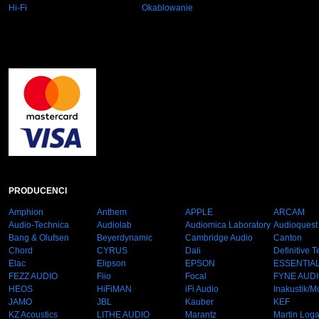
Hi-Fi
Okablowanie
PRODUCENCI
Amphion
Anthem
APPLE
ARCAM
Audio-Technica
Audiolab
Audiomica Laboratory
Audioquest
Bang & Olufsen
Beyerdynamic
Cambridge Audio
Canton
Chord
CYRUS
Dali
Definitive 
Elac
Elipson
EPSON
ESSENTIA
FEZZ AUDIO
Fiio
Focal
FYNE AUD
HEOS
HiFiMAN
iFi Audio
Inakustik/M
JAMO
JBL
Kauber
KEF
KZ Acoustics
LITHE AUDIO
Marantz
Martin Log