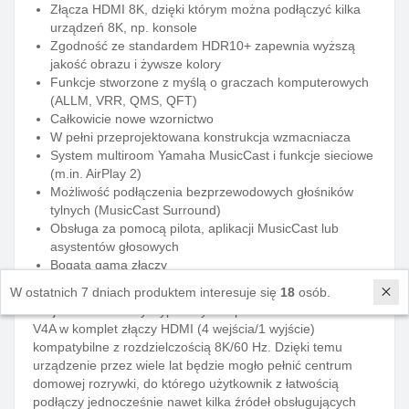
Złącza HDMI 8K, dzięki którym można podłączyć kilka
urządzeń 8K, np. konsole
Zgodność ze standardem HDR10+ zapewnia wyższą
jakość obrazu i żywsze kolory
Funkcje stworzone z myślą o graczach komputerowych
(ALLM, VRR, QMS, QFT)
Całkowicie nowe wzornictwo
W pełni przeprojektowana konstrukcja wzmacniacza
System multiroom Yamaha MusicCast i funkcje sieciowe
(m.in. AirPlay 2)
Możliwość podłączenia bezprzewodowych głośników
tylnych (MusicCast Surround)
Obsługa za pomocą pilota, aplikacji MusicCast lub
asystentów głosowych
Bogata gama złączy
W ostatnich 7 dniach produktem interesuje się
18
osób.
Złącza HDMI zgodne z 8K
Projektanci Yamahy wyposażyli amplituner MusicCast RX-
V4A w komplet złączy HDMI (4 wejścia/1 wyjście)
kompatybilne z rozdzielczością 8K/60 Hz. Dzięki temu
urządzenie przez wiele lat będzie mogło pełnić centrum
domowej rozrywki, do którego użytkownik z łatwością
podłączy jednocześnie nawet kilka źródeł obsługujących