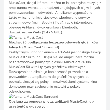
MusicCast, dzięki któremu można m.in. przesyłać muzykę z
amplitunera wprost do urządzeń znajdujących się w innych
pomieszczeniach i odwrotnie. Amplituner wyposażono
także w liczne funkcje sieciowe: wbudowane serwisy
streamingowe (m.in. Spotify i Tidal), radio internetowe,
obsługę AirPlay2 i dwukierunkowy Bluetooth,
dwuzakresowe Wi-Fi (2.4 / 5 GHz).
Możliwość podłączenia bezprzewodowych głośników
tylnych (MusicCast Surround)
Praktycznym udogodnieniem w RX-V4A jest obsługa funkcji
MusicCast Surround. Dzięki niej do amplitunera można
bezprzewodowo podłączyć głośniki MusicCast 20 lub
MusicCast 50 w roli tylnych głośników efektowych.
Rozwiązanie to eliminuje konieczność prowadzenia
przewodów od amplitunera do głośników tylnych, co
pozwala cieszyć się pełnymi możliwościami systemu kina
domowego przy zachowaniu estetyki w pokoju
odsłuchowym.
Obsługa za pomocą pilota, aplikacji MusicCast lub
asystentów głosowych